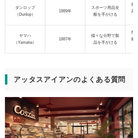
操
ダンロップ
スポーツ用品全
1889年
高
（Dunlop）
般を手がける
性
打
ヤマハ
様々な分野で製
1887年
能
（Yamaha）
品を手がける
性
アッタスアイアンのよくある質問