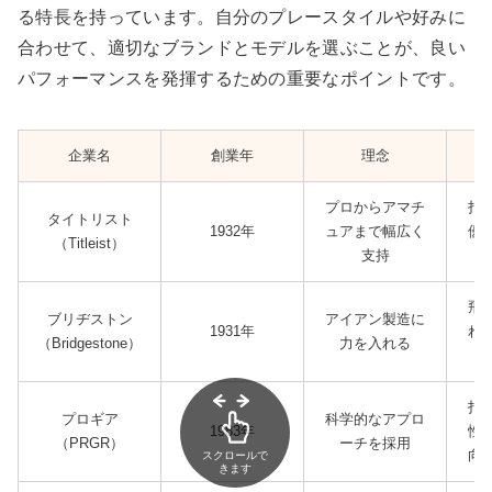
る特長を持っています。自分のプレースタイルや好みに
合わせて、適切なブランドとモデルを選ぶことが、良い
パフォーマンスを発揮するための重要なポイントです。
企業名
創業年
理念
プロからアマチ
打
タイトリスト
1932年
ュアまで幅広く
優
（Titleist）
支持
飛
ブリヂストン
アイアン製造に
1931年
れ
（Bridgestone）
力を入れる
打
プロギア
科学的なアプロ
1983年
性
（PRGR）
ーチを採用
向
スクロールで
きます