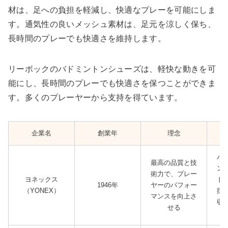
材は、足への負担を軽減し、快適なプレーを可能にしま
す。通気性の良いメッシュ素材は、足元を涼しく保ち、
長時間のプレーでも快適さを維持します。
リーボックのバドミントンシューズは、軽快な動きを可
能にし、長時間のプレーでも快適さを保つことができま
す。多くのプレーヤーから支持を得ています。
企業名
創業年
理念
パ
最高の品質と技
ン
術力で、プレー
ヨネックス
ド
1946年
ヤーのパフォー
（YONEX）
採
マンスを向上さ
収
せる