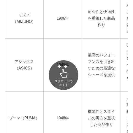
パ
耐久性と快適性
ブ
ミズノ
1906年
を重視した商品
反
（MIZUNO）
作り
と
と
G
ン
最高のパフォー
高
アシックス
マンスを引き出
1949年
ー
（ASICS）
すための最適な
衝
シューズを提供
た
スクロールで
きます
ク
高
機能性とスタイ
耗
プーマ（PUMA）
1948年
ルの両方を重視
ト
した商品作り
と
き