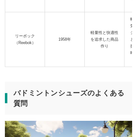
軽
気
軽量性と快適性
シ
リーボック
1958年
を追求した商品
と
（Reebok）
作り
担
時
バドミントンシューズのよくある
質問