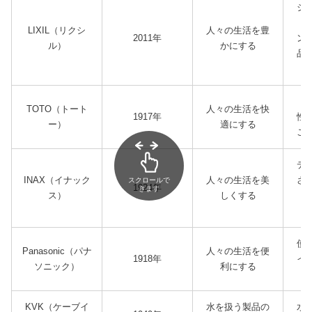
シ
さ
LIXIL（リクシ
人々の生活を豊
2011年
ン
ル）
かにする
品
機
TOTO（トート
人々の生活を快
1917年
性
ー）
適にする
こ
デ
INAX（イナック
人々の生活を美
さ
スクロールで
1924年
きます
ス）
しくする
を
使
Panasonic（パナ
人々の生活を便
1918年
イ
ソニック）
利にする
KVK（ケーブイ
水を扱う製品の
水