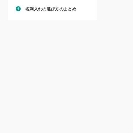
名刺入れの選び方のまとめ