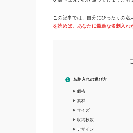
この記事では、自分にぴったりの名
を読めば、あなたに最適な名刺入れ
名刺入れの選び方
価格
素材
サイズ
収納枚数
デザイン