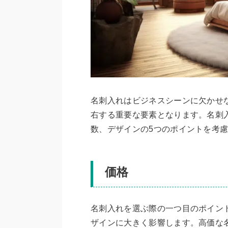
名刺入れはビジネスシーンに欠かせ
右する重要な要素となります。名刺
数、デザインの5つのポイントを考
価格
名刺入れを選ぶ際の一つ目のポイン
ザインに大きく影響します。高価な