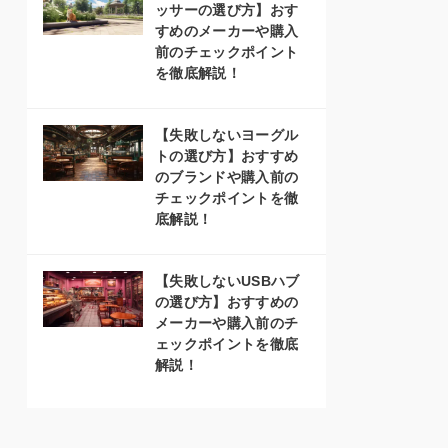
ッサーの選び方】おす
すめのメーカーや購入
前のチェックポイント
を徹底解説！
【失敗しないヨーグル
トの選び方】おすすめ
のブランドや購入前の
チェックポイントを徹
底解説！
【失敗しないUSBハブ
の選び方】おすすめの
メーカーや購入前のチ
ェックポイントを徹底
解説！