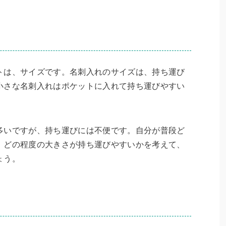
トは、サイズです。名刺入れのサイズは、持ち運び
小さな名刺入れはポケットに入れて持ち運びやすい
。
多いですが、持ち運びには不便です。自分が普段ど
、どの程度の大きさが持ち運びやすいかを考えて、
ょう。