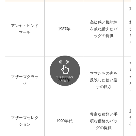
高
デ
高級感と機能性
材
アンヤ・ヒンド
1987年
を兼ね備えたバ
テ
マーチ
ッグの提供
る
さ
マ
ら
ママたちの声を
マザーズクラッ
や
スクロールで
2007年
反映した使い勝
きます
セ
ル
手の良さ
イ
豊
豊富な種類と手
マザーズセレク
ザ
1990年代
頃な価格のバッ
ション
価
グの提供