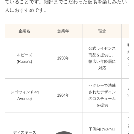
ていることです。細部までこだわった仮装を楽しみたい
人におすすめです。
企業名
創業年
理念
映
公式ライセンス
組
ルビーズ
商品を提供し、
1950年
の
(Rubie’s)
幅広い年齢層に
ス
対応
セクシーで洗練
オ
レゴウィン (Leg
されたデザイン
1984年
溢
Avenue)
のコスチューム
を提供
子
と
子供向けのハロ
ディスギーズ
カ