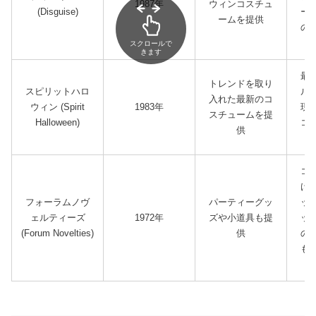
1987年
ウィンコスチュ
(Disguise)
ー
ームを提供
の
スクロールで
きます
最
トレンドを取り
スピリットハロ
ル
入れた最新のコ
ウィン (Spirit
1983年
現
スチュームを提
Halloween)
コ
供
コ
け
フォーラムノヴ
パーティーグッ
ッ
ェルティーズ
1972年
ズや小道具も提
ッ
(Forum Novelties)
供
の
も