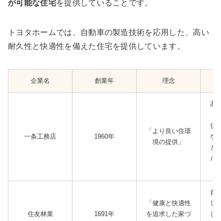
が可能な住宅
を提供していることです。
トヨタホームでは、自動車の製造技術を応用した、高い
耐久性と快適性を備えた住宅を提供しています。
企業名
創業年
理念
高
持
供
「より良い住環
一条工務店
1960年
な
境の提供」
と
ル
減
自
「健康と快適性
し
住友林業
1691年
を追求した家づ
し