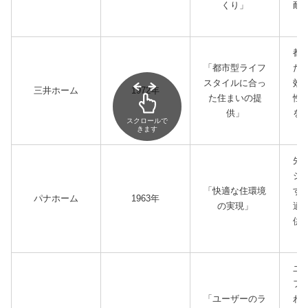
くり」
耐
住
都
「都市型ライフ
た
スタイルに合っ
効
三井ホーム
1972年
た住まいの提
性
供」
を
スクロールで
きます
先
シ
「快適な住環境
す
パナホーム
1963年
の実現」
適
供
ユ
フ
「ユーザーのラ
わ