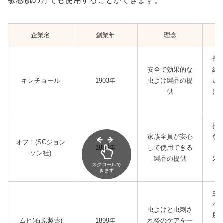
敏感肌の方でも使用することができます。
企業名
創業年
理念
長
安全で効果的な
続
キンチョール
1903年
虫よけ製品の提
い
供
に
持
家族全員が安心
な
オフ！(SCジョン
1886年
して使用できる
高
ソン社)
製品の提供
果
スクロールで
きます
虫
れ
虫よけと虫刺さ
度
ムヒ(石原製薬)
1899年
れ後のケアを一