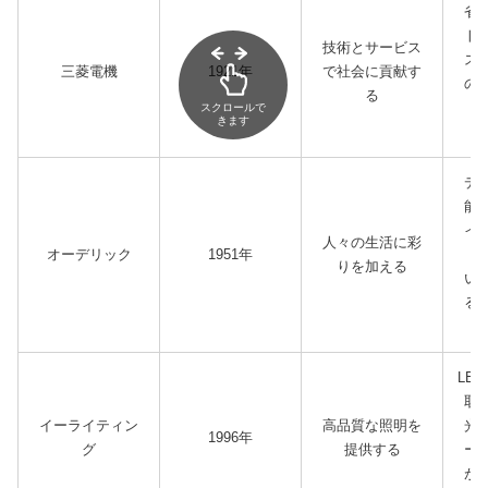
省
ト
技術とサービス
ス
三菱電機
1921年
で社会に貢献す
の
る
明
スクロールで
きます
デ
能
イ
人々の生活に彩
オーデリック
1951年
て
りを加える
い
る
LE
取
イーライティン
高品質な照明を
光
1996年
グ
提供する
ー
が