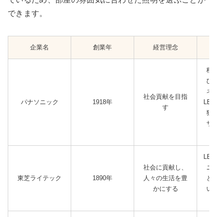
できます。
企業名
創業年
経営理念
種
び
ネ
社会貢献を目指
パナソニック
1918年
LE
す
独
サ
機
LE
社会に貢献し、
ニ
東芝ライテック
1890年
人々の生活を豊
と
かにする
い