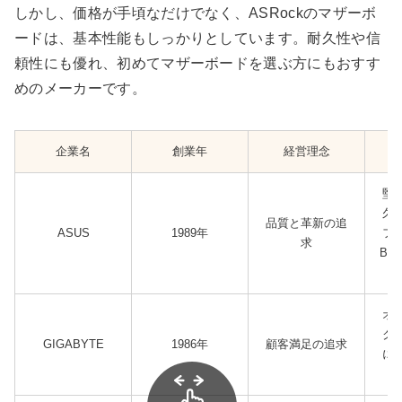
しかし、価格が手頃なだけでなく、ASRockのマザーボ
ードは、基本性能もしっかりとしています。耐久性や信
頼性にも優れ、初めてマザーボードを選ぶ方にもおすす
めのメーカーです。
企業名
創業年
経営理念
堅
久
品質と革新の追
ASUS
1989年
フ
求
BI
冷
オ
ク
GIGABYTE
1986年
顧客満足の追求
に