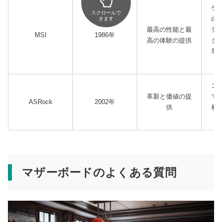
ゲ
スクロールで
の
きます
最高の性能と最
デ
MSI
1986年
高の体験の提供
タ
専
コ
革新と価値の提
マ
ASRock
2002年
供
初
マザーボードのよくある質問