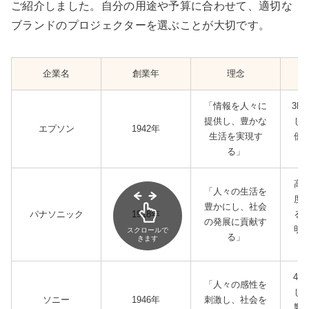
ご紹介しました。自分の用途や予算に合わせて、適切な
ブランドのプロジェクターを選ぶことが大切です。
企業名
創業年
理念
「情報を人々に
3L
提供し、豊かな
し
エプソン
1942年
生活を実現す
優
る」
高
「人々の生活を
度
豊かにし、社会
パナソニック
1918年
る
の発展に貢献す
明
スクロールで
る」
きます
4K
「人々の感性を
し
ソニー
1946年
刺激し、社会を
響