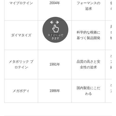
マイプロテイン
2004年
フォーマンスの
価
追求
ら
高
科学的な根拠に
ロ
ダイマタイズ
1992年
スクロールで
基づく製品開発
物
きます
ホ
メタボリック プ
品質の高さと安
ン
1991年
ロテイン
全性の追求
組
ホ
国内製造にこだ
メガボディ
1986年
ン
わる