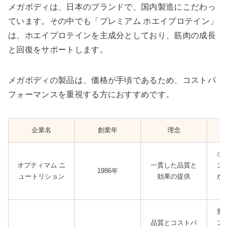
メガボディは、日本のブランドで、国内製造にこだわっ
ています。その中でも「プレミアム ホエイプロテイン」
は、ホエイプロテインを主成分としており、筋肉の成長
と回復をサポートします。
メガボディの製品は、価格が手頃であるため、コストパ
フォーマンスを重視する方におすすめです。
企業名
創業年
理念
ホ
オプティマム ニ
一貫した品質と
ン
1986年
ュートリション
効果の提供
が
豊
品質とコストパ
ン