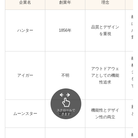
企業名
創業年
理念
耐
に
品質とデザイン
ハンター
1856年
ル
を重視
豊
リ
耐
材
アウトドアウェ
シ
アイガー
不明
アとしての機能
を
性追求
す
履
機能性とデザイ
スクロールで
ムーンスター
1873年
と
きます
ン性の両立
い
耐