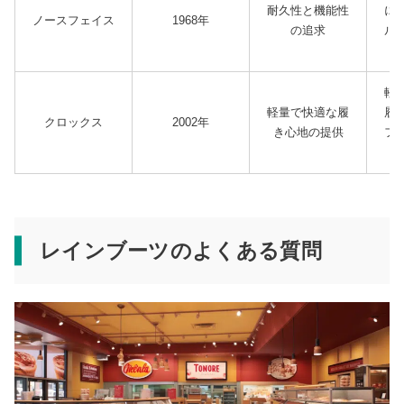
耐久性と機能性
に
ノースフェイス
1968年
の追求
ル
軽
軽量で快適な履
履
クロックス
2002年
き心地の提供
フ
レインブーツのよくある質問