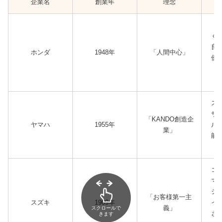
企業名
創業年
理念
燃
く
良
ホンダ
1948年
「人間中心」
優
サ
ス
ザ
「KANDO創造企
ヤマハ
1955年
ル
業」
能
コ
マ
シ
「お客様第一主
スズキ
1909年
イ
義」
スクロールで
さ
きます