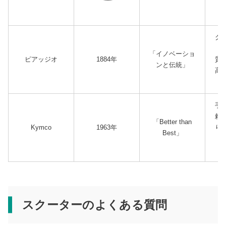
費
ク
ザ
「イノベーショ
ピアッジオ
1884年
質
ンと伝統」
高
手
頼
「Better than
Kymco
1963年
り
Best」
乗
スクーターのよくある質問