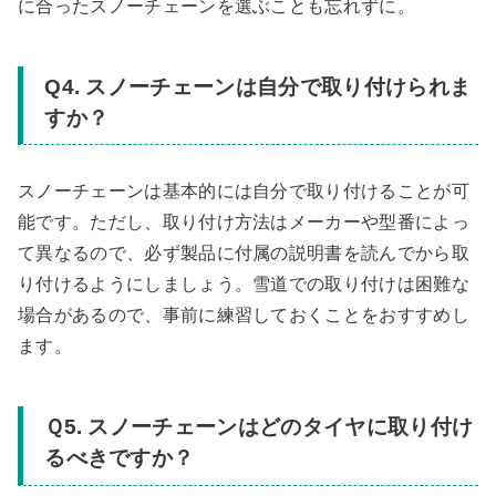
に合ったスノーチェーンを選ぶことも忘れずに。
Q4. スノーチェーンは自分で取り付けられま
すか？
スノーチェーンは基本的には自分で取り付けることが可
能です。ただし、取り付け方法はメーカーや型番によっ
て異なるので、必ず製品に付属の説明書を読んでから取
り付けるようにしましょう。雪道での取り付けは困難な
場合があるので、事前に練習しておくことをおすすめし
ます。
Ｑ5. スノーチェーンはどのタイヤに取り付け
るべきですか？