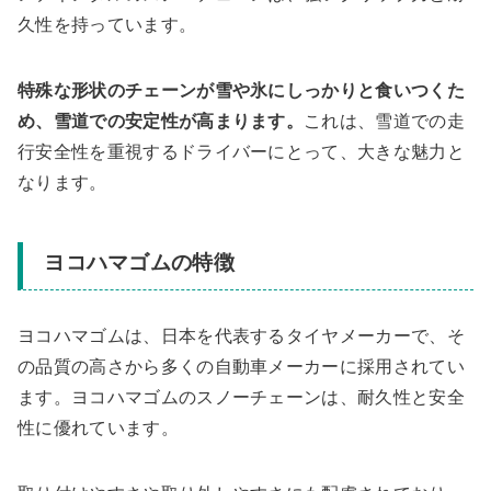
久性を持っています。
特殊な形状のチェーンが雪や氷にしっかりと食いつくた
め、雪道での安定性が高まります。
これは、雪道での走
行安全性を重視するドライバーにとって、大きな魅力と
なります。
ヨコハマゴムの特徴
ヨコハマゴムは、日本を代表するタイヤメーカーで、そ
の品質の高さから多くの自動車メーカーに採用されてい
ます。ヨコハマゴムのスノーチェーンは、耐久性と安全
性に優れています。