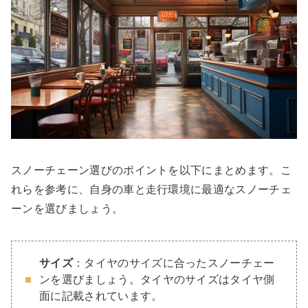
スノーチェーン選びのポイントを以下にまとめます。こ
れらを参考に、自身の車と走行環境に最適なスノーチェ
ーンを選びましょう。
サイズ
：タイヤのサイズに合ったスノーチェー
ンを選びましょう。タイヤのサイズはタイヤ側
面に記載されています。