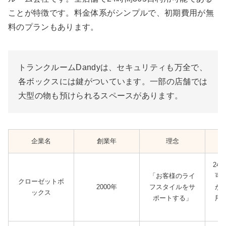
ことが特徴です。料金体系がシンプルで、初期費用が無
料のプランもあります。
トランクルームDandyは、セキュリティも万全で、
各ボックスには鍵がついています。一部の店舗では
大型の物も預けられるスペースがあります。
企業名
創業年
理念
24
「お客様のライ
可
クローゼットボ
2000年
フスタイルをサ
が
ックス
ポートする」
用