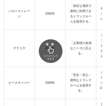
自
「身近な場所で
地
ハローストレー
便利に利用でき
2005年
ル
ジ
るトランクルー
の
ムを提供する」
シ
プ
「お客様の多様
分
テラコヤ
2010年
なニーズに応え
金
る」
店
スクロールで
きます
ボ
「安全・安心・
が
便利なトランク
ピースキーパー
2008年
ナ
ルームを提供す
24
る」
全