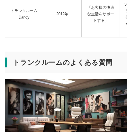
36
「お客様の快適
トランクルーム
シ
2012年
な生活をサポー
Dandy
体
トする」
が
トランクルームのよくある質問