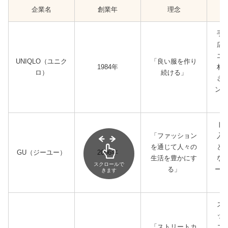
企業名
創業年
理念
手
広
エ
UNIQLO（ユニク
「良い服を作り
1984年
材
ロ）
続ける」
さ
ンで
ト
「ファッション
入
を通じて人々の
と
GU（ジーユー）
2006年
生活を豊かにす
な
スクロールで
る」
ーシ
きます
ス
ッ
「ストリートカ
コ