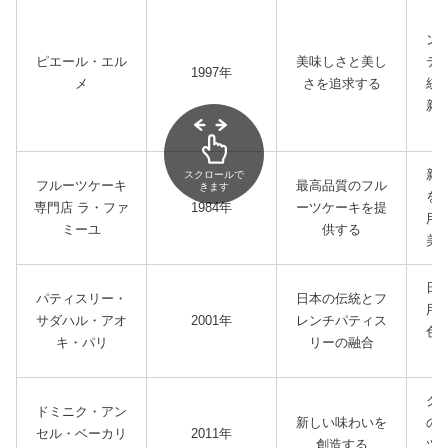
独
ン
ピエール・エル
美味しさと美し
テ
1997年
メ
さを追求する
統
新
新
スクロールで
フルーツケーキ
最高品質のフル
きます
を
専門店 ラ・ファ
1984年
ーツケーキを提
用
ミーユ
供する
美
日
パティスリー・
日本の伝統とフ
用
サダハル・アオ
2001年
レンチパティス
色
キ・パリ
リーの融合
ク
ドミニク・アン
新しい味わいを
の
セル・ベーカリ
2011年
創造する
ツ