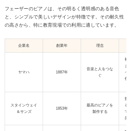
フェーザーのピアノは、その明るく透明感のある音色
と、シンプルで美しいデザインが特徴です。その耐久性
の高さから、特に教育現場での利用に適しています。
企業名
創業年
理念
初
ま
音楽と人をつな
ヤマハ
1887年
イ
ぐ
色
豊
スタインウェイ
最高のピアノを
る
1853年
＆サンズ
製作する
で
美