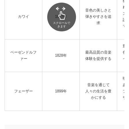
独
れ
音色の美しさと
ズ
カワイ
1927年
弾きやすさを追
設
求
スクロールで
で
きます
豊
ベーゼンドルフ
最高品質の音楽
色
1828年
ァー
体験を提供する
イ
明
音楽を通じて
あ
フェーザー
1899年
人々の生活を豊
プ
かにする
ザ